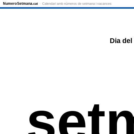
Numero
Setmana
.cat
Calendari amb números de setmana i vacances
Dia del
set