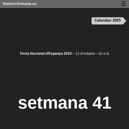
☰
Numero
Setmana
.cat
Calendari amb números de setmana i vacances
Calendari 2025
Privadesa i cookies
Festa Nacional d’Espanya 2025
– 12 d’octubre – és a la
setmana 41