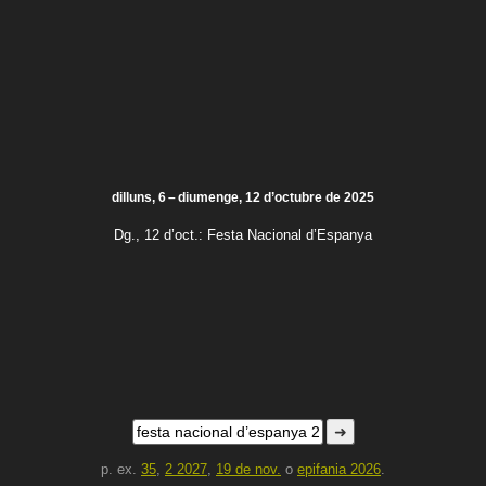
dilluns, 6 – diumenge, 12 d’octubre de 2025
Dg., 12 d’oct.:
Festa Nacional d’Espanya
➜
p. ex.
35
,
2 2027
,
19 de nov.
o
epifania 2026
.