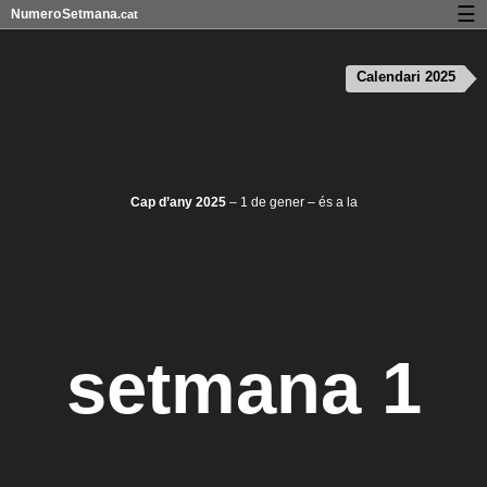
☰
Numero
Setmana
.cat
Calendari amb números de setmana i vacances
Calendari 2025
Privadesa i cookies
Cap d’any 2025
– 1 de gener – és a la
setmana 1