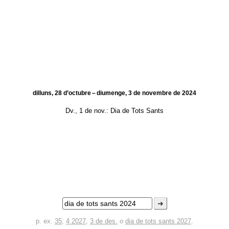
dilluns, 28 d’octubre – diumenge, 3 de novembre de 2024
Dv., 1 de nov.:
Dia de Tots Sants
➜
p. ex.
35
,
4 2027
,
3 de des.
o
dia de tots sants 2027
.