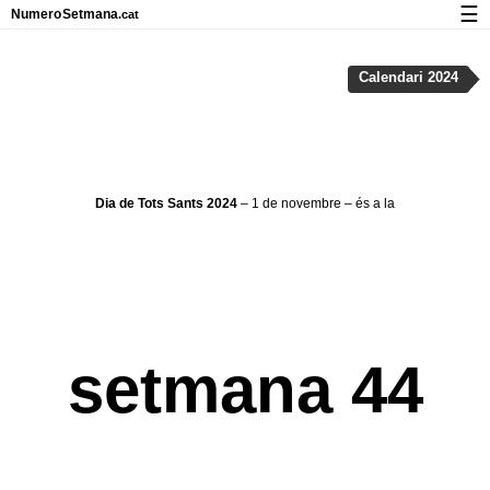
☰
Numero
Setmana
.cat
Calendari amb números de setmana i vacances
Calendari 2024
Privadesa i cookies
Dia de Tots Sants 2024
– 1 de novembre – és a la
setmana 44