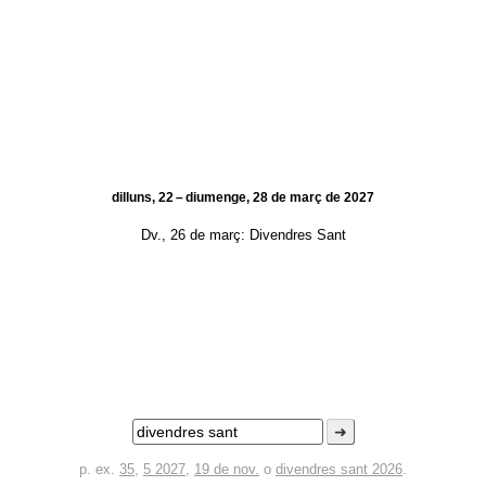
dilluns, 22 – diumenge, 28 de març de 2027
Dv., 26 de març:
Divendres Sant
➜
p. ex.
35
,
5 2027
,
19 de nov.
o
divendres sant 2026
.