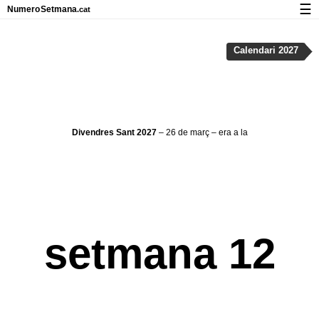
☰
Numero
Setmana
.cat
Calendari amb números de setmana i vacances
Calendari 2027
Privadesa i cookies
Divendres Sant 2027
– 26 de març – era a la
setmana 12