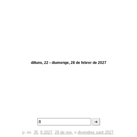
dilluns, 22 – diumenge, 28 de febrer de 2027
➜
p. ex.
35
,
8 2027
,
29 de nov.
o
divendres sant 2027
.