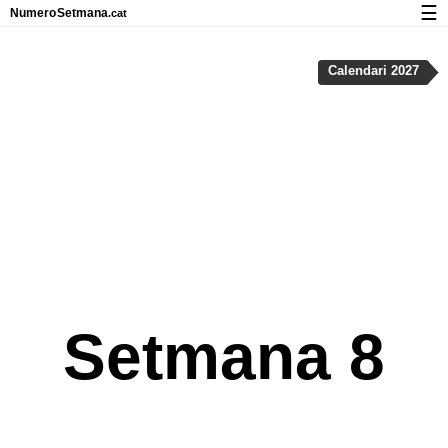
☰
Numero
Setmana
.cat
Calendari amb números de setmana i vacances
Calendari 2027
Privadesa i cookies
Setmana 8