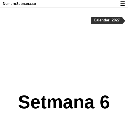
☰
Numero
Setmana
.cat
Calendari amb números de setmana i vacances
Calendari 2027
Privadesa i cookies
Setmana 6