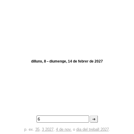
dilluns, 8 – diumenge, 14 de febrer de 2027
➜
p. ex.
35
,
3 2027
,
4 de nov.
o
dia del treball 2027
.