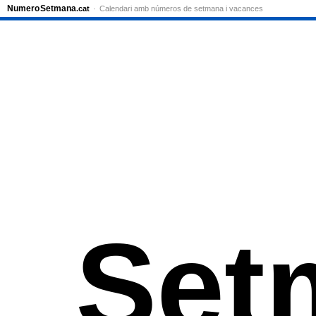
Numero
Setmana
.cat
Calendari amb números de setmana i vacances
Set