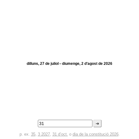
dilluns, 27 de juliol – diumenge, 2 d’agost de 2026
➜
p. ex.
35
,
3 2027
,
31 d’oct.
o
dia de la constitució 2026
.