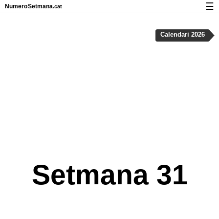
☰
Numero
Setmana
.cat
Calendari amb números de setmana i vacances
Calendari 2026
Privadesa i cookies
Setmana 31