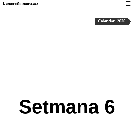
☰
Numero
Setmana
.cat
Calendari amb números de setmana i vacances
Calendari 2026
Privadesa i cookies
Setmana 6