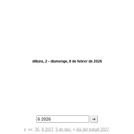
dilluns, 2 – diumenge, 8 de febrer de 2026
➜
p. ex.
35
,
8 2027
,
5 de des.
o
dia del treball 2027
.