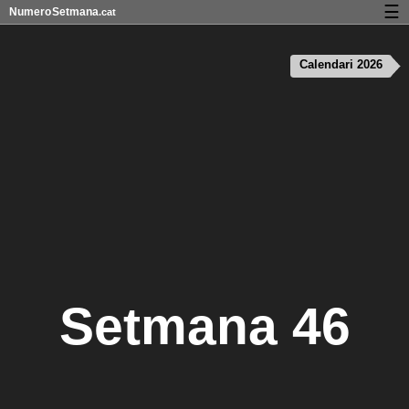
☰
Numero
Setmana
.cat
Calendari amb números de setmana i vacances
Calendari 2026
Privadesa i cookies
Setmana 46