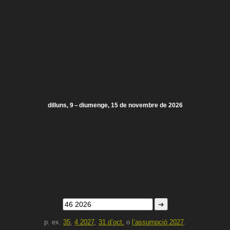
dilluns, 9 – diumenge, 15 de novembre de 2026
➜
p. ex.
35
,
4 2027
,
31 d’oct.
o
l’assumpció 2027
.