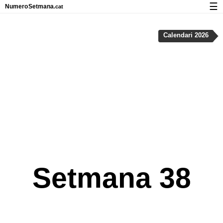
☰
Numero
Setmana
.cat
Calendari amb números de setmana i vacances
Calendari 2026
Privadesa i cookies
Setmana 38