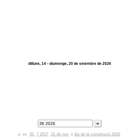
dilluns, 14 – diumenge, 20 de setembre de 2026
➜
p. ex.
35
,
7 2027
,
25 de nov.
o
dia de la constitució 2026
.