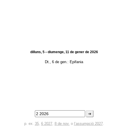
dilluns, 5 – diumenge, 11 de gener de 2026
Dt., 6 de gen.:
Epifania
➜
p. ex.
35
,
6 2027
,
8 de nov.
o
l’assumpció 2027
.