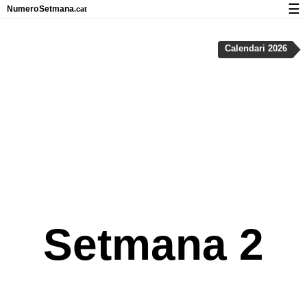
☰
Numero
Setmana
.cat
Calendari amb números de setmana i vacances
Calendari 2026
Privadesa i cookies
Setmana 2