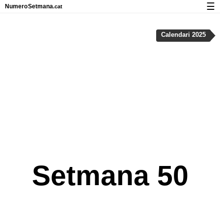
☰
Numero
Setmana
.cat
Calendari amb números de setmana i vacances
Calendari 2025
Privadesa i cookies
Setmana 50