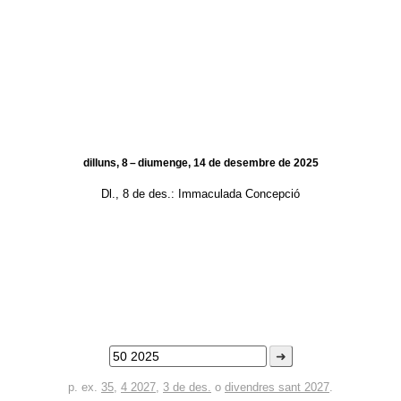
dilluns, 8 – diumenge, 14 de desembre de 2025
Dl., 8 de des.:
Immaculada Concepció
➜
p. ex.
35
,
4 2027
,
3 de des.
o
divendres sant 2027
.