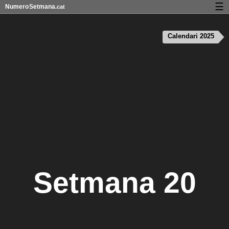
☰
Numero
Setmana
.cat
Calendari amb números de setmana i vacances
Calendari 2025
Privadesa i cookies
Setmana 20