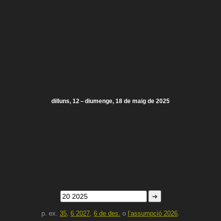
dilluns, 12 – diumenge, 18 de maig de 2025
➜
p. ex.
35
,
6 2027
,
6 de des.
o
l’assumpció 2026
.