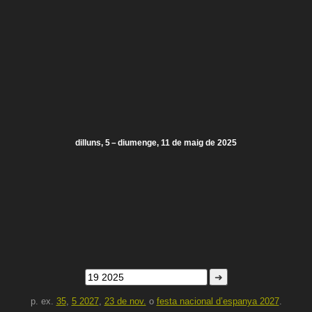
dilluns, 5 – diumenge, 11 de maig de 2025
➜
p. ex.
35
,
5 2027
,
23 de nov.
o
festa nacional d’espanya 2027
.