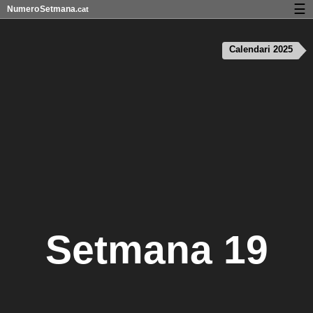
☰
Numero
Setmana
.cat
Calendari amb números de setmana i vacances
Calendari 2025
Privadesa i cookies
Setmana 19